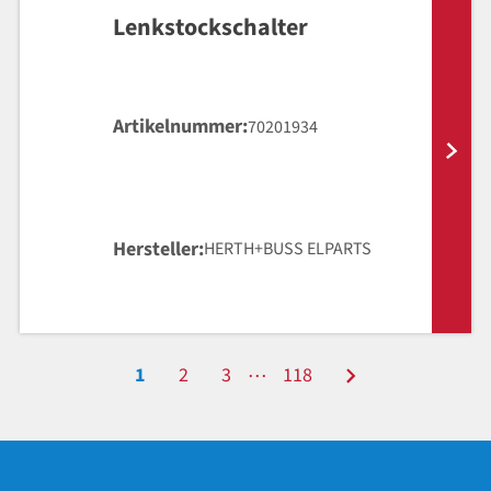
Lenkstockschalter
Artikelnummer
70201934
Hersteller
HERTH+BUSS ELPARTS
…
1
2
3
118