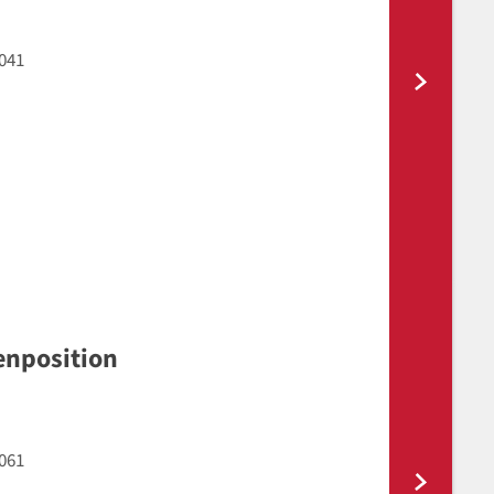
041
enposition
061