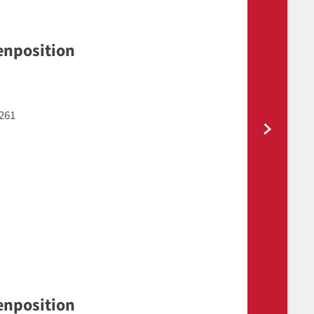
enposition
261
enposition