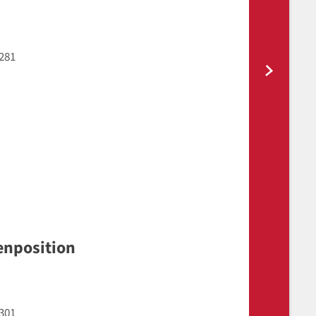
281
enposition
301