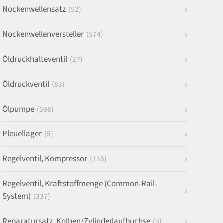
Nockenwellensatz
(52)
Nockenwellenversteller
(574)
Öldruckhalteventil
(27)
Öldruckventil
(83)
Ölpumpe
(598)
Pleuellager
(5)
Regelventil, Kompressor
(116)
Regelventil, Kraftstoffmenge (Common-Rail-
System)
(337)
Reparatursatz, Kolben/Zylinderlaufbuchse
(3)