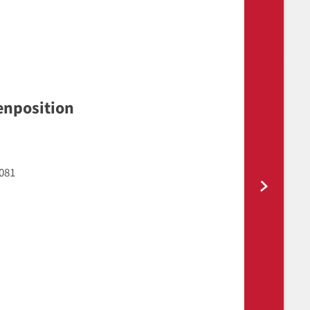
enposition
081