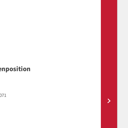
enposition
071