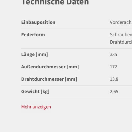
Technische Daten
Einbauposition
Vorderach
Federform
Schrauben
Drahtdurc
Länge [mm]
335
Außendurchmesser [mm]
172
Drahtdurchmesser [mm]
13,8
Gewicht [kg]
2,65
Mehr anzeigen