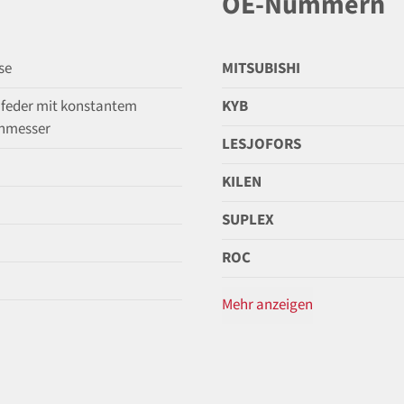
OE-Nummern
se
MITSUBISHI
feder mit konstantem
KYB
hmesser
LESJOFORS
KILEN
SUPLEX
ROC
Mehr anzeigen