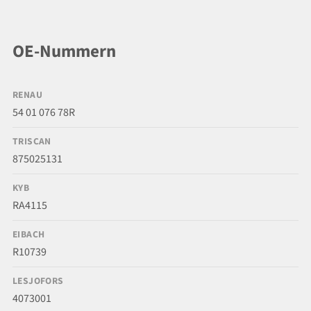
OE-Nummern
RENAU
54 01 076 78R
TRISCAN
875025131
KYB
RA4115
EIBACH
R10739
LESJOFORS
4073001