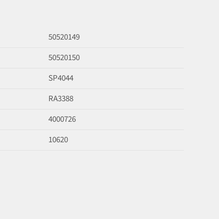
50520149
50520150
SP4044
RA3388
4000726
10620