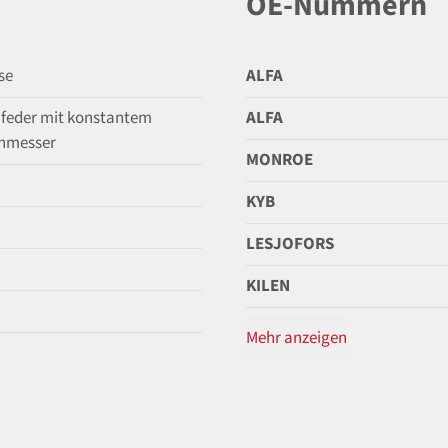
OE-Nummern
se
ALFA
feder mit konstantem
ALFA
hmesser
MONROE
KYB
LESJOFORS
KILEN
Mehr anzeigen