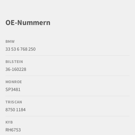
OE-Nummern
BMW
33 53 6 768 250
BILSTEIN
36-160228
MONROE
SP3481
TRISCAN
8750 1184
KYB
RH6753