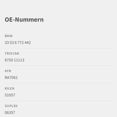
OE-Nummern
BMW
33 53 6 772 442
TRISCAN
8750 11113
KYB
RA7061
KILEN
51057
SUPLEX
06357