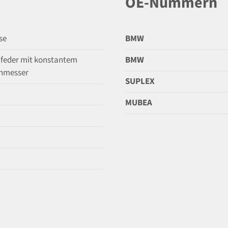
OE-Nummern
se
BMW
feder mit konstantem
BMW
hmesser
SUPLEX
MUBEA