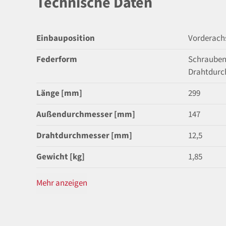
Technische Daten
Einbauposition
Vorderach
Federform
Schrauben
Drahtdurc
Länge [mm]
299
Außendurchmesser [mm]
147
Drahtdurchmesser [mm]
12,5
Gewicht [kg]
1,85
Mehr anzeigen