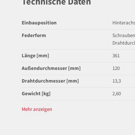
Technische Daten
Einbauposition
Hinterach
Federform
Schrauben
Drahtdurc
Länge [mm]
361
Außendurchmesser [mm]
120
Drahtdurchmesser [mm]
13,3
Gewicht [kg]
2,60
Mehr anzeigen