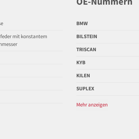
OE-Nummern
se
BMW
feder mit konstantem
BILSTEIN
hmesser
TRISCAN
KYB
KILEN
SUPLEX
Mehr anzeigen