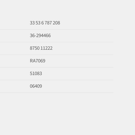
33 53 6 787 208
36-294466
8750 11222
RA7069
51083
06409