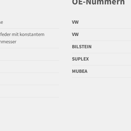
OE-Nummern
se
VW
feder mit konstantem
VW
hmesser
BILSTEIN
SUPLEX
MUBEA