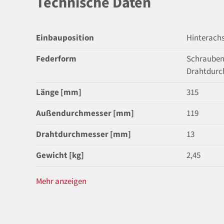
Technische Daten
Einbauposition
Hinterach
Federform
Schrauben
Drahtdurc
Länge [mm]
315
Außendurchmesser [mm]
119
Drahtdurchmesser [mm]
13
Gewicht [kg]
2,45
Mehr anzeigen