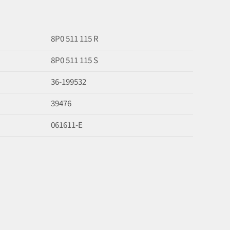
8P0 511 115 R
8P0 511 115 S
36-199532
39476
061611-E