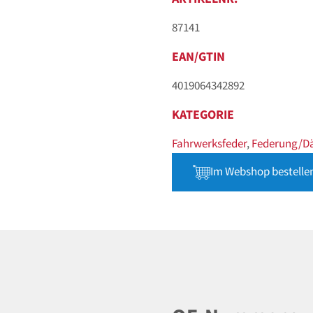
87141
EAN/GTIN
4019064342892
KATEGORIE
Fahrwerksfeder
,
Federung/D
Im Webshop bestelle