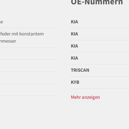
OE-Nummern
se
KIA
feder mit konstantem
KIA
hmesser
KIA
KIA
TRISCAN
KYB
Mehr anzeigen