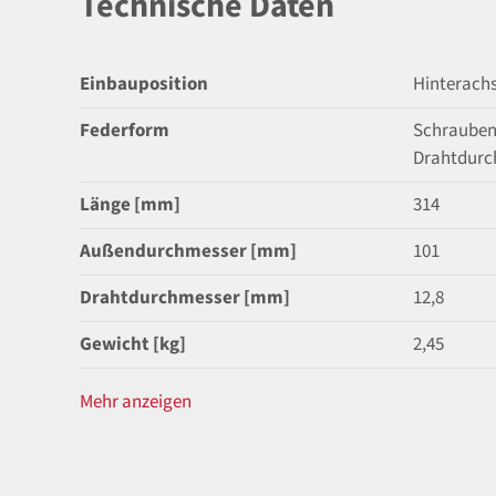
Technische Daten
Einbauposition
Hinterach
Federform
Schrauben
Drahtdurc
Länge [mm]
314
Außendurchmesser [mm]
101
Drahtdurchmesser [mm]
12,8
Gewicht [kg]
2,45
Mehr anzeigen