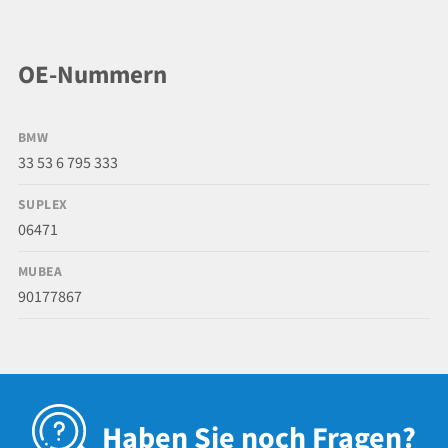
OE-Nummern
BMW
33 53 6 795 333
SUPLEX
06471
MUBEA
90177867
Haben Sie noch Fragen?