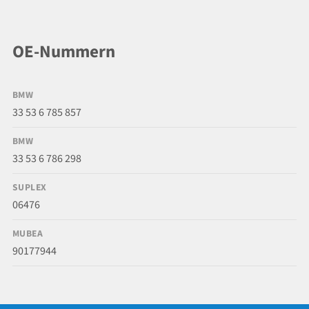
OE-Nummern
BMW
33 53 6 785 857
BMW
33 53 6 786 298
SUPLEX
06476
MUBEA
90177944