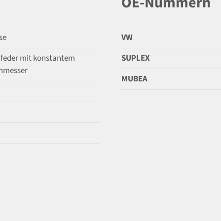
OE-Nummern
se
VW
feder mit konstantem
SUPLEX
hmesser
MUBEA