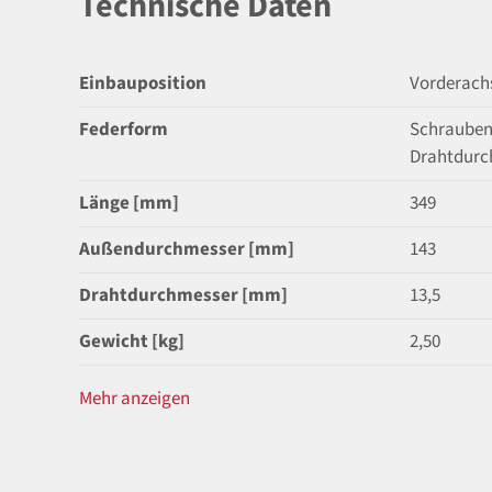
Technische Daten
Einbauposition
Vorderach
Federform
Schrauben
Drahtdurc
Länge [mm]
349
Außendurchmesser [mm]
143
Drahtdurchmesser [mm]
13,5
Gewicht [kg]
2,50
Mehr anzeigen