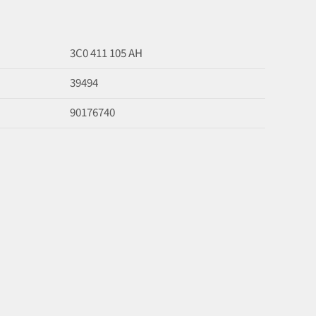
3C0 411 105 AH
39494
90176740