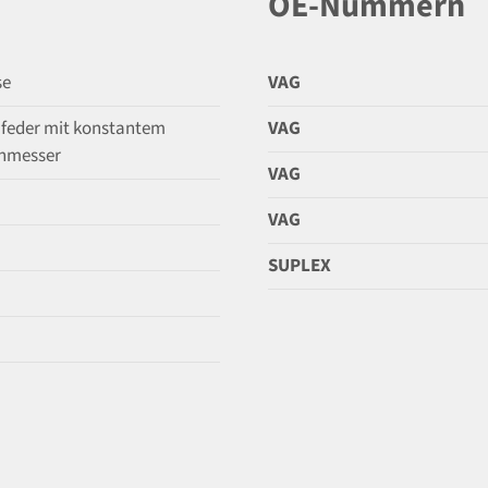
OE-Nummern
se
VAG
feder mit konstantem
VAG
hmesser
VAG
VAG
SUPLEX