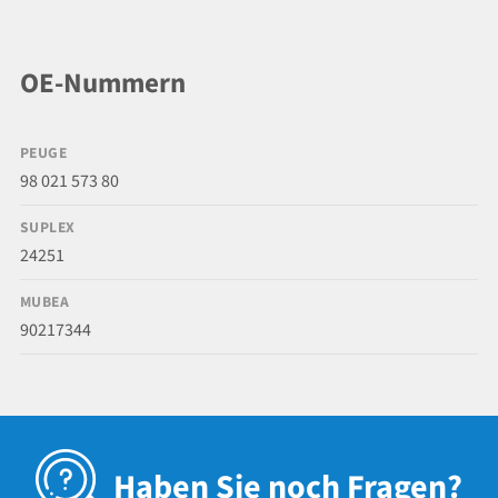
OE-Nummern
PEUGE
98 021 573 80
SUPLEX
24251
MUBEA
90217344
Haben Sie noch Fragen?