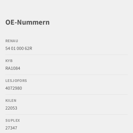
OE-Nummern
RENAU
54 01 000 62R
KYB
RA1084
LESJOFORS
4072980
KILEN
22053
SUPLEX
27347