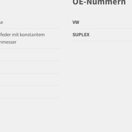
OE-Nummern
se
VW
feder mit konstantem
SUPLEX
hmesser