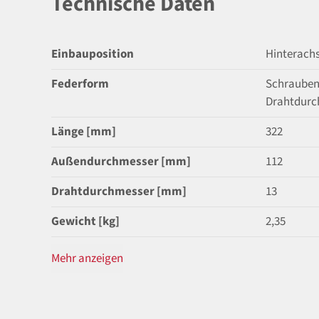
Technische Daten
Einbauposition
Hinterach
Federform
Schrauben
Drahtdurc
Länge [mm]
322
Außendurchmesser [mm]
112
Drahtdurchmesser [mm]
13
Gewicht [kg]
2,35
Mehr anzeigen