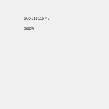
5Q0 511 115 MS
30029