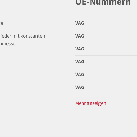
OE-Nummern
se
VAG
feder mit konstantem
VAG
hmesser
VAG
VAG
VAG
VAG
Mehr anzeigen