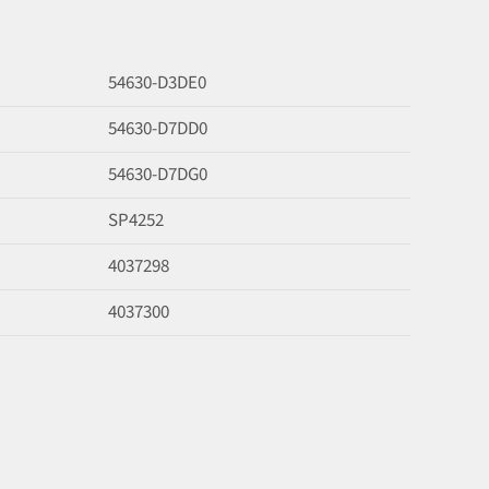
54630-D3DE0
54630-D7DD0
54630-D7DG0
SP4252
4037298
4037300