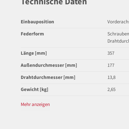
Technische Daten
Einbauposition
Vorderach
Federform
Schrauben
Drahtdurc
Länge [mm]
357
Außendurchmesser [mm]
177
Drahtdurchmesser [mm]
13,8
Gewicht [kg]
2,65
Mehr anzeigen