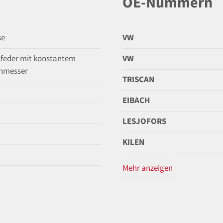
OE-Nummern
se
VW
feder mit konstantem
VW
hmesser
TRISCAN
EIBACH
LESJOFORS
KILEN
Mehr anzeigen