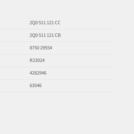
2Q0 511 121 CC
2Q0 511 121 CB
8750 29554
R23024
4282946
63546