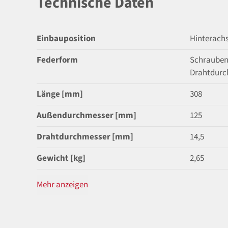
Technische Daten
Einbauposition
Hinterach
Federform
Schrauben
Drahtdurc
Länge [mm]
308
Außendurchmesser [mm]
125
Drahtdurchmesser [mm]
14,5
Gewicht [kg]
2,65
Mehr anzeigen