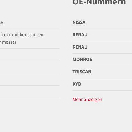
OE-Nummern
se
NISSA
feder mit konstantem
RENAU
hmesser
RENAU
MONROE
TRISCAN
KYB
Mehr anzeigen