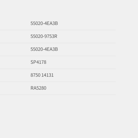
55020-4EA3B
55020-9753R
55020-4EA3B
SP4178
8750 14131
RA5280