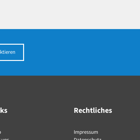
ktieren
nks
Rechtliches
p
Impressum
 uns
Datenschutz