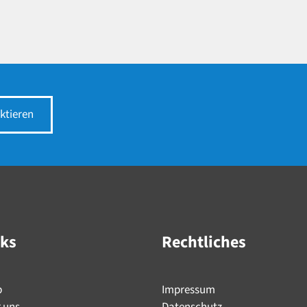
ktieren
nks
Rechtliches
p
Impressum
 uns
Datenschutz