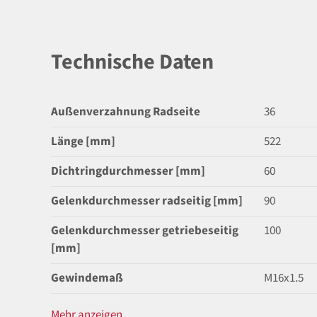
Technische Daten
Außenverzahnung Radseite
36
Länge [mm]
522
Dichtringdurchmesser [mm]
60
Gelenkdurchmesser radseitig [mm]
90
Gelenkdurchmesser getriebeseitig
100
[mm]
Gewindemaß
M16x1.5
Mehr anzeigen