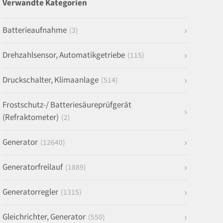
Verwandte Kategorien
Batterieaufnahme
(3)
Drehzahlsensor, Automatikgetriebe
(115)
Druckschalter, Klimaanlage
(514)
Frostschutz-/ Batteriesäureprüfgerät
(Refraktometer)
(2)
Generator
(12640)
Generatorfreilauf
(1889)
Generatorregler
(1315)
Gleichrichter, Generator
(550)