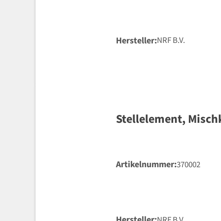
Hersteller
NRF B.V.
Stellelement, Misch
Artikelnummer
370002
Hersteller
NRF B.V.