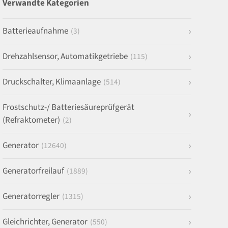
Verwandte Kategorien
Batterieaufnahme
(3)
Drehzahlsensor, Automatikgetriebe
(115)
Druckschalter, Klimaanlage
(514)
Frostschutz-/ Batteriesäureprüfgerät
(Refraktometer)
(2)
Generator
(12640)
Generatorfreilauf
(1889)
Generatorregler
(1315)
Gleichrichter, Generator
(550)