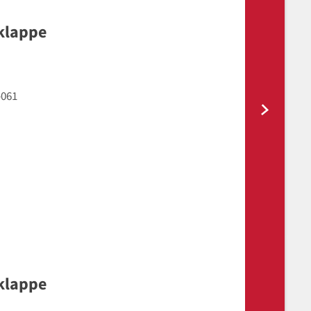
klappe
-061
klappe